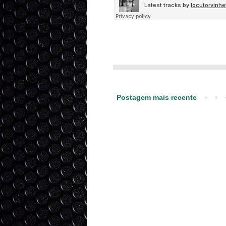
|| Loucuções offs|vinhetas|s
line|esperas|jingles|vinhetas ca
Postagem mais recente