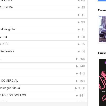
Carr
Curs