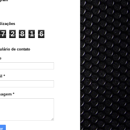
lizações
7
2
8
1
6
lário de contato
e
il
*
sagem
*