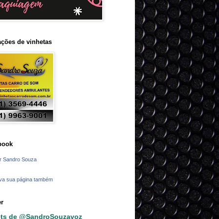
ções de vinhetas
book
r Sandro Souza
va sua página também
er
ts de @SandroSouzavoz