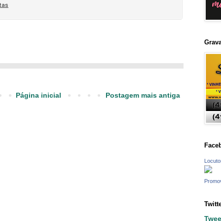
pots|rádio indoor|ambiente|on
Grava
rro de som ||
Página inicial
Postagem mais antiga
Face
Locuto
Promo
Twitt
Twee