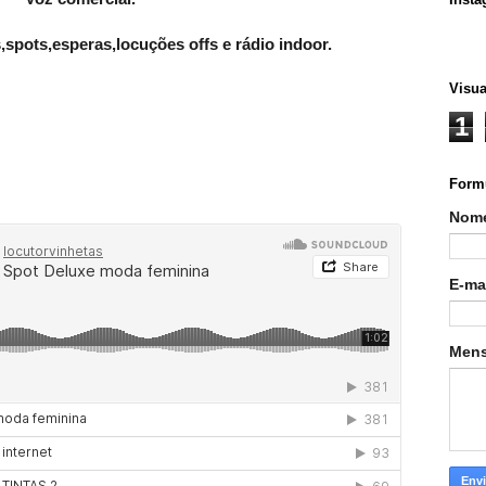
spots,esperas,locuções offs e rádio indoor.
Visua
1
Formu
Nom
E-ma
Men