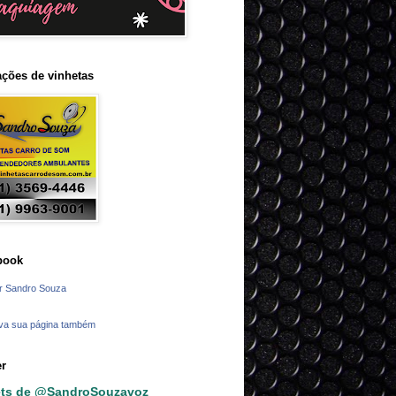
ções de vinhetas
book
r Sandro Souza
va sua página também
er
ts de @SandroSouzavoz