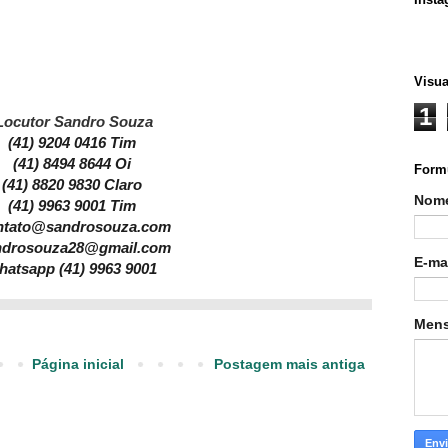
Visua
1
Locutor Sandro Souza
(41) 9204 0416 Tim
(41) 8494 8644 Oi
Formu
(41) 8820 9830 Claro
Nom
(41) 9963 9001 Tim
ntato@sandrosouza.com
ndrosouza28@gmail.com
E-ma
hatsapp (41) 9963 9001
Men
Página inicial
Postagem mais antiga