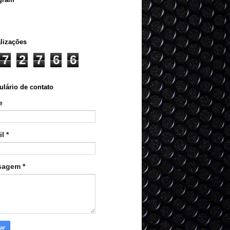
lizações
7
2
7
6
6
lário de contato
e
il
*
sagem
*