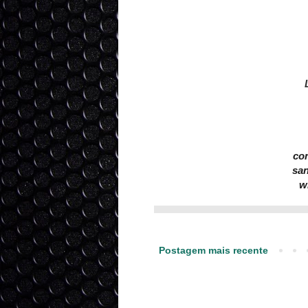
co
sa
w
Postagem mais recente