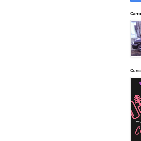
Carr
Curs