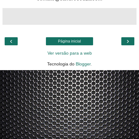
‹
›
Página inicial
Ver versão para a web
Tecnologia do
Blogger
.