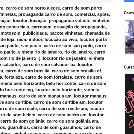
do Sul, rj Nilópolis, sc Lages, sp Bragança paulista, sp pindamonhangaba, sc Jaraguá do Sul, ma Caxias, es Linhares, ba Jequié, mg Poços de Caldas, ma Timon, sp Itapecerica da serra, sp Itu, sp Francisco Morato, to Araguaína, rj Mesquita, rj Teresópolis, mg Ibirité, ma São José de Ribamar, se Nossa senhora do Socorro, pr Guarapuava, rj barra mansa, ba Ilhéus, go Águas Lindas de goiás, sp Ferraz de Vasconcelos, pa parauapebas, rj Nova Friburgo, rj Angra dos Reis, pa Castanhal, ba Lauro de Freitas, sp Santa Bárbara d’Oeste, go Luziânia, sp Araçatuba, rs passo Fundo, pe Cabo de Santo Agostinho, sp Rio Claro, ce Sobral, sc Itajaí, sc Chapecó, go Rio Verde, rj Cabo Frio, sc Criciúma, rs alvorada, es Cachoeiro de Itapemirim, rs Rio Grande, ms Dourados, mt rondonópolis, sp Hortolândia, mg Santa Luzia, ba Juazeiro, ba Itabuna, ce maracanaú, sp Itapevi, sp presidente prudente, sp Araraquara, sp Jacareí, sp Cotia, sp Indaiatuba, sp americana, rs São Leopoldo, rj Itaboraí, sc São José, mg Divinópolis, al Arapiraca, rj macaé, pr Colombo, mg sete Lagoas, sp marília, rj magé, rn parnamirim, sp São Carlos, rs Novo Hamburgo, rs Viamão, ma Imperatriz, mg Ipatinga, pa marabá, sp Embu das Artes, sp barueri, rj Volta Redonda, sp Sumaré, pr Foz do Iguaçu, ce Juazeiro do Norte, to palmas, mt Várzea Grande, sp Taboão da serra, rs Gravataí, rs Santa maria, mg governador Valadares, ba Camaçari, sp Suzano, rn Mossoró, pa Santarém, pr São José dos pinhais, sp praia Grande, sp Limeira, rj petrópolis, sp Taubaté, sp Guarujá, pr Cascavel, rr Boa Vista, mg Uberaba, mg Ribeirão das Neves, pe paulista, pe petrolina, sc Blumenau, pr Ponta Grossa, sp Franca, rs Canoas, ba Vitória da Conquista, rs pelotas, pe Caruaru, sp Itaquaquecetuba, ce Caucaia, es Vitória, sp São Vicente, go Anápolis, ac Rio Branco, sp bauru, es Cariacica, sp piracicaba, pe Olinda, sp Carapicuíba, mg Montes Claros, pr maringá, sp Jundiaí, pb Campina Grande, sp Diadema, mg Betim, sp Mogi das Cruzes, sp Santos, sp São José do Rio preto, ap macapá, sp mauá, rj São João de Meriti, sc Florianópolis, es Vila Velha, rs Caxias do Sul, es serra, rj Belford roxo, rj Campos dos goytacazes, ro Porto Velho, rj Niterói, pa Ananindeua, go aparecida de goiânia, pr Londrina, mg Juiz de Fora, sc Joinville, mt Cuiabá, ba Feira de Santana, se Aracaju, sp Sorocaba, mg Contagem, mg Uberlândia, sp Ribeirão preto, pe Jaboatão dos Guararapes, sp São José dos Campos, sp Osasco, sp Santo André, pb João pessoa, rj Nova Iguaçu, sp São Bernardo do Campo, pi Teresina, ms Campo Grande, rn Natal, rj Duque de Caxias, al maceió, rj São gonçalo, ma São Luís, sp Campinas, sp Guarulhos, go goiânia, pa Belém, rs Porto alegre, pe Recife, pr Curitiba, am manaus, mg Belo Horizonte, ce Fortaleza, df Brasília, ba Salvador, rj Rio de Janeiro, sp São paulo, Afonso Cláudio, Água Doce do Norte, Águia Branca, Alegre, Alfredo Chaves, Alto Rio Novo, Anchieta, Apiacá, Aracruz, Atilio Vivacqua, Baixo Guandu, Barra de São Francisco, Boa Esperança, Bom Jesus do Norte, Brejetuba, Cachoeiro de Itapemirim, Cariacica, Castelo, Colatina, Conceição da Barra, Conceição do Castelo, Divino de São Lourenço, Domingos Martins, Dores do Rio Preto, Ecoporanga, Fundão, Governador Lindenberg, Guaçuí, Guarapari, Ibatiba, Ibiraçu, Ibitirama, Iconha, Irupi, Itaguaçu, Itapemirim, Itarana, Iúna, Jaguaré, Jerônimo Monteiro, João Neiva, Laranja da Terra, Linhares, Mantenópolis, Marataízes, Marechal Floriano, Marilândia, Mimoso do Sul, Montanha, Mucurici, Muniz Freire, Muqui, Nova Venécia, Pancas, Pedro Canário, Pinheiros, Piúma, Ponto Belo, Presidente Kennedy, Rio Bananal, Rio Novo do Sul, Santa Leopoldina, Santa Maria de Jetibá, Santa Teresa, São Domingos do Norte, São Gabriel da Palha, São José do Calçado, São Mateus, São Roque do Canaã, Serra, Sooretama, Vargem Alta, Venda Nova do Imigrante, Viana, Vila Pavão, Vila Valério, Vila Velha, Vitória, Acrelândia, Assis Brasil, Brasiléia, Bujari, Capixaba, Cruzeiro do Sul, Epitaciolândia, Feijó, Jordão, Mâncio Lima, Manoel Urbano, Marechal Thaumaturgo, Plácido de Castro, Porto Acre, Porto Walter, Rio Branco, Rodrigues Alves, Santa Rosa do Purus, Sena Madureira, Senador Guiomard, Tarauacá, Xapuri, Água Branca, Anadia, Arapiraca, Atalaia, Barra de Santo Antônio, Barra de São Miguel, Batalha, Belém, Belo Monte, Boca da Mata, Branquinha, Cacimbinhas, Cajueiro, Campestre, Campo Alegre, Campo Grande, Canapi, Capela, Carneiros, Chã Preta, Coité do Nóia, Colônia Leopoldina, Coqueiro Seco, Coruripe, Craíbas, Delmiro Gouveia, Dois Riachos, Estrela de Alagoas, Feira Grande, Feliz Deserto, Flexeiras, Girau do Ponciano, Ibateguara, Igaci, Igreja Nova, Inhapi, Jacaré dos Homens, Jacuípe, Japaratinga, Jaramataia, Jequiá da Praia, Joaquim Gomes, Jundiá, Junqueiro, Lagoa da Canoa, Limoeiro de Anadia, Maceió, Major Isidoro, Mar Vermelho, Maragogi, Maravilha, Marechal Deodoro, Maribondo, Mata Grande, Matriz de Camaragibe, Messias, Minador do Negrão, Monteirópolis, Murici, Novo Lino, Olho d`Água das Flores, Olho d`Água do Casado, Olho d`Água Grande, Olivença, Ouro Branco, Palestina, Palmeira dos Índios, Pão de Açúcar, Pariconha, Paripueira, Passo de Camaragibe, Paulo Jacinto, Penedo, Piaçabuçu, Pilar, Pindoba, Piranhas, Poço das Trincheiras, Porto Calvo, Porto de Pedras, Porto Real do Colégio, Quebrangulo, Rio Largo, Roteiro, Santa Luzia do Norte, Santana do Ipanema, Santana do Mundaú, São Brás, São José da Laje, São José da Tapera, São Luís do Quitunde, São Miguel dos Campos, São Miguel dos Milagres, São Sebastião, Satuba, Senador Rui Palmeira, Tanque d`Arca, Taquarana, Teotônio Vilela, Traipu, União dos Palmares, Viçosa, Amapá, Calçoene, Cutias, Ferreira Gomes, Itaubal, Laranjal do Jari, Macapá, Mazagão, Oiapoque, Pedra Branca do Amaparí, Porto Grande, Pracuúba, Santana, Serra do Navio, Tartarugalzinho, Vitória do Jari, Alvarães, Amaturá, Anamã, Anori, Apuí, Atalaia do Norte, Autazes, Barcelos, Barreirinha, Benjamin Constant, Beruri, Boa Vista do Ramos, Boca do Acre, Borba, Caapiranga, Canutama, Carauari, Careiro, Careiro da Várzea, Coari, Codajás, Eirunepé, Envi
Carr
Curs