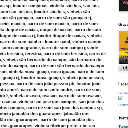
Grava
Face
Locuto
Promo
Twitt
Twee