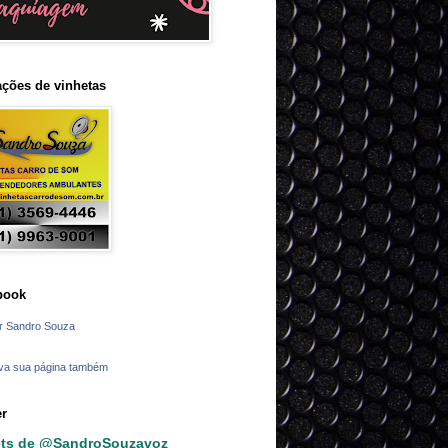
ções de vinhetas
book
r Sandro Souza
va sua página também
er
ts de @SandroSouzavoz