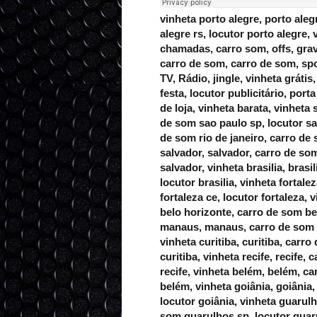
vinheta porto alegre, porto alegre, carro de som porto alegre, carro de som porto alegre rs, locutor porto alegre, vinhetas, propaganda carro de som, comercial, spots, chamadas, carro som, offs, gravação, locutor, locução, propaganda volante, vinhetas carro de som, carro de som, spots comerciais, carrosom, gravação de propaganda, TV, Rádio, jingle, vinheta grátis, motosom, publicidade, pacote vinhetas, chamada de festa, locutor publicitário, porta de loja, rádio indoor, locução ao vivo, locutor porta de loja, vinheta barata, vinheta sao paulo, sao paulo, carro de som sao paulo, carro de som sao paulo sp, locutor sao paulo, vinheta rio de janeiro, rio de janeiro, carro de som rio de janeiro, carro de som rio de janeiro rj, locutor rio de janeiro, vinheta salvador, salvador, carro de som salvador, carro de som salvador ba, locutor salvador, vinheta brasilia, brasilia, carro de som brasilia, carro de som brasilia df, locutor brasilia, vinheta fortaleza, fortaleza, carro de som fortaleza, carro de som fortaleza ce, locutor fortaleza, vinheta belo horizonte, belo horizonte, carro de som belo horizonte, carro de som belo horizonte mg, locutor belo horizonte, vinheta manaus, manaus, carro de som manaus, carro de som manaus am, locutor manaus, vinheta curitiba, curitiba, carro de som curitiba, carro de som curitiba am, locutor curitiba, vinheta recife, recife, carro de som recife, carro de som recife am, locutor recife, vinheta belém, belém, carro de som belém, carro de som belém am, locutor belém, vinheta goiânia, goiânia, carro de som goiânia, carro de som goiânia am, locutor goiânia, vinheta guarulhos, guarulhos, carro de som guarulhos, carro de som guarulhos sp, locutor guarulhos, vinheta campinas, campinas, carro de som campinas, carro de som campinas sp, locutor campinas, vinheta são luis, são luis, carro de som são luis, carro de som são luis ma, locutor são luis, vinheta são gonçalo, são gonçalo, carro de som são gonçalo, carro de som são gonçalo rj, locutor são gonçalo, vinheta maceió, maceió, carro de som maceió, carro de som maceió al, locutor maceió, vinheta duque de caxias, duque de caxias, carro de som duque de caxias, carro de som duque de caxias rj, locutor duque de caxias, vinheta natal, natal, carro de som natal, carro de som natal rn, locutor natal, vinheta campo grande, campo grande, carro de som campo grande, carro de som campo grande ms, locutor campo grande, vinheta teresina, teresina, carro de som teresina, carro de som teresina pi, locutor teresina, vinheta são bernardo do campo, são bernardo do campo, carro de som são bernardo do campo, carro de som são bernardo do campo sp, locutor são bernardo do campo, vinheta nova iguaçu, nova iguaçu, carro de som nova iguaçu, carro de som nova iguaçu rj, locutor nova iguaçu, vinheta joão pessoa, joão pessoa, carro de som joão pessoa, carro de som joão pessoa pb, locutor joão pessoa, vinheta santo andré, santo andré, carro de som santo andré, carro de som santo andré sp, locutor santo andré, vinheta osasco, osasco, carro de som osasco, carro de som osasco sp, locutor osasco, vinheta sao jose dos campos, sao jose dos campos, carro de som sao jose dos campos, carro de som sao jose dos campos sp, locutor sao jose dos campos, vinheta jaboatão dos guararapes, jaboatão dos guararapes, carro de som jaboatão dos guararapes, carro de som jaboatão dos guararapes pe, locutor jaboatão dos guararapes, vinheta ribeirao preto, ribeirao preto, carro de som ribeirao preto, carro de som ribeirao preto sp, locutor ribeirao preto, vinheta uberlândia, uberlândia, carro de som uberlândia, carro de som uberlândia mg, locutor uberlândia, sp Jaú, mg Pouso alegre, rj Queimados, rj maricá, ba Porto seguro, sp Franco da rocha, sp Mogi Guaçu, mg patos de Minas, pa Abaetetuba, pi parnaíba, pr paranaguá, go Valparaíso de goiás, ba barreiras, pe Camaragibe, ba alagoinhas, sc palhoça, sp Itapetininga, ba Teixeira de Freitas, sp São Caetano 