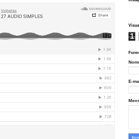
Visua
1
Formu
Nom
E-ma
Men