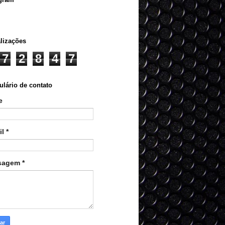
lizações
7
2
8
4
7
lário de contato
e
il
*
sagem
*