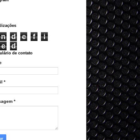
lizações
n
d
e
f
i
e
d
lário de contato
e
il
*
sagem
*