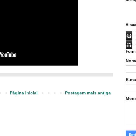
Visua
u
n
Formu
Nom
E-ma
Página inicial
Postagem mais antiga
Men