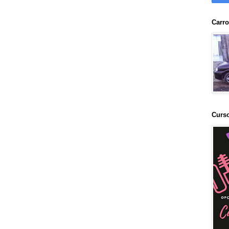
Carr
Curs