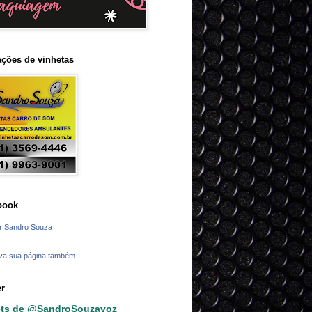
ções de vinhetas
book
r Sandro Souza
va sua página também
er
ts de @SandroSouzavoz