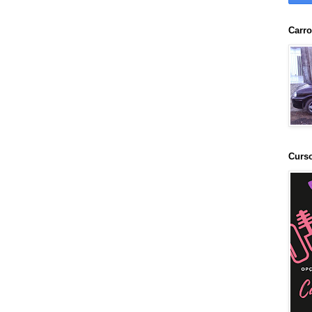
Carr
Curs