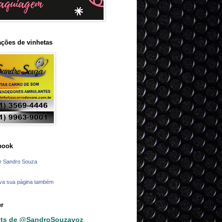
ções de vinhetas
book
r Sandro Souza
va sua página também
er
ts de @SandroSouzavoz