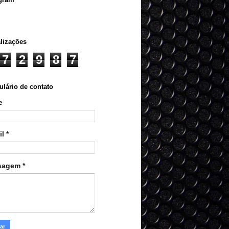
lizações
7
2
9
8
7
lário de contato
e
il
*
sagem
*