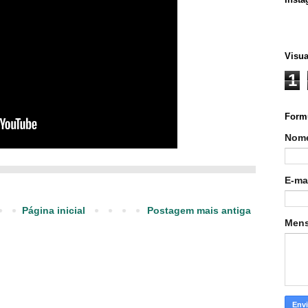
Visua
1
Formu
Nom
E-ma
Página inicial
Postagem mais antiga
Men